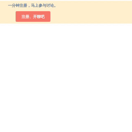
一分钟注册，马上参与讨论。
注册、开聊吧
居加华人的俱佳线上社区 © 2021-2024 livecan.net
服务协议
~
隐私政策
~
站规