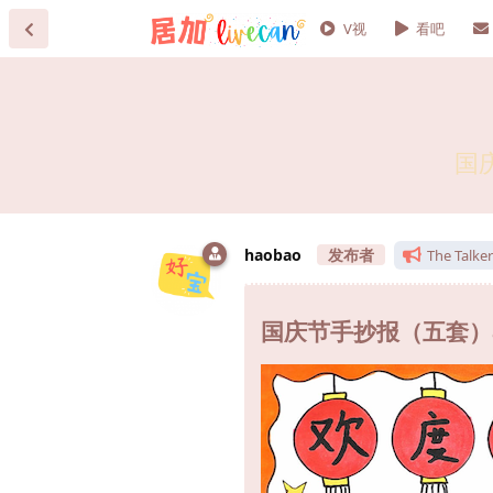
V视
看吧
国
haobao
The Talker
国庆节手抄报（五套）88