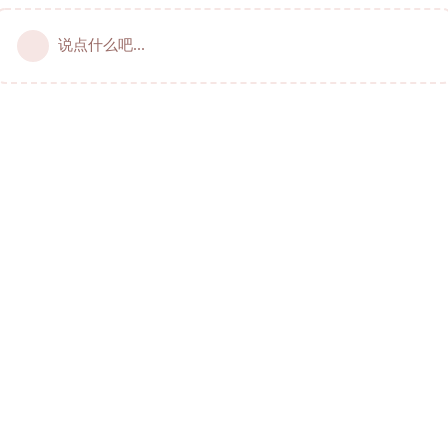
说点什么吧...
居加华人的俱佳线上社区 © 2021-2024 livecan.net
服务协议
~
隐私政策
~
站规