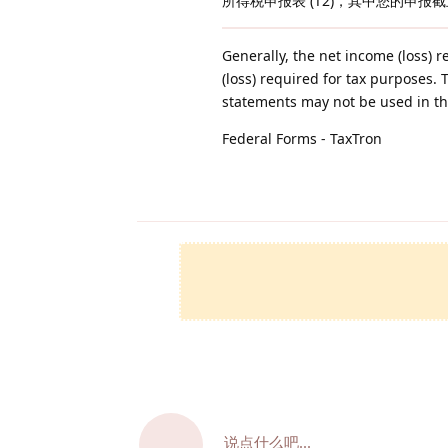
所得税申报表 (T2)，其中您的申报截止日
Generally, the net income (loss) 
(loss) required for tax purposes.
statements may not be used in the
Federal Forms - TaxTron
说点什么吧...