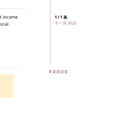
et income
1
/
1
条
十一月 2023
ncial
回复
最新回复