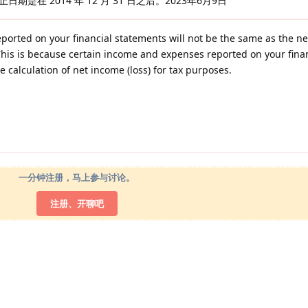
期是在 2014 年 12 月 31 日之后。2023年6月9日
reported on your financial statements will not be the same as the n
 This is because certain income and expenses reported on your fina
 calculation of net income (loss) for tax purposes.
一分钟注册，马上参与讨论。
注册、开聊吧