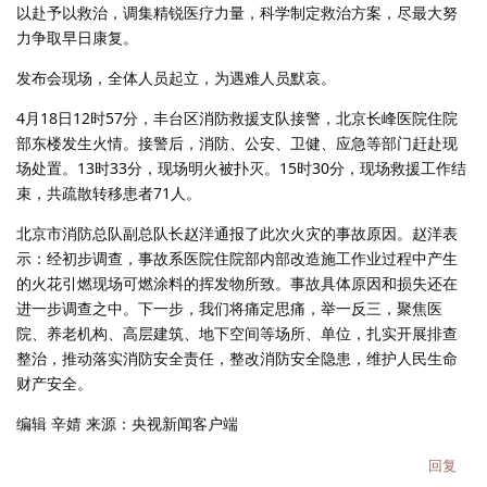
以赴予以救治，调集精锐医疗力量，科学制定救治方案，尽最大努
力争取早日康复。
发布会现场，全体人员起立，为遇难人员默哀。
4月18日12时57分，丰台区消防救援支队接警，北京长峰医院住院
部东楼发生火情。接警后，消防、公安、卫健、应急等部门赶赴现
场处置。13时33分，现场明火被扑灭。15时30分，现场救援工作结
束，共疏散转移患者71人。
北京市消防总队副总队长赵洋通报了此次火灾的事故原因。赵洋表
示：经初步调查，事故系医院住院部内部改造施工作业过程中产生
的火花引燃现场可燃涂料的挥发物所致。事故具体原因和损失还在
进一步调查之中。下一步，我们将痛定思痛，举一反三，聚焦医
院、养老机构、高层建筑、地下空间等场所、单位，扎实开展排查
整治，推动落实消防安全责任，整改消防安全隐患，维护人民生命
财产安全。
编辑 辛婧 来源：央视新闻客户端
回复