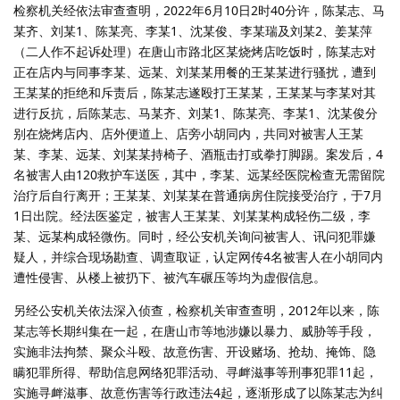
检察机关经依法审查查明，2022年6月10日2时40分许，陈某志、马
某齐、刘某1、陈某亮、李某1、沈某俊、李某瑞及刘某2、姜某萍
（二人作不起诉处理）在唐山市路北区某烧烤店吃饭时，陈某志对
正在店内与同事李某、远某、刘某某用餐的王某某进行骚扰，遭到
王某某的拒绝和斥责后，陈某志遂殴打王某某，王某某与李某对其
进行反抗，后陈某志、马某齐、刘某1、陈某亮、李某1、沈某俊分
别在烧烤店内、店外便道上、店旁小胡同内，共同对被害人王某
某、李某、远某、刘某某持椅子、酒瓶击打或拳打脚踢。案发后，4
名被害人由120救护车送医，其中，李某、远某经医院检查无需留院
治疗后自行离开；王某某、刘某某在普通病房住院接受治疗，于7月
1日出院。经法医鉴定，被害人王某某、刘某某构成轻伤二级，李
某、远某构成轻微伤。同时，经公安机关询问被害人、讯问犯罪嫌
疑人，并综合现场勘查、调查取证，认定网传4名被害人在小胡同内
遭性侵害、从楼上被扔下、被汽车碾压等均为虚假信息。
另经公安机关依法深入侦查，检察机关审查查明，2012年以来，陈
某志等长期纠集在一起，在唐山市等地涉嫌以暴力、威胁等手段，
实施非法拘禁、聚众斗殴、故意伤害、开设赌场、抢劫、掩饰、隐
瞒犯罪所得、帮助信息网络犯罪活动、寻衅滋事等刑事犯罪11起，
实施寻衅滋事、故意伤害等行政违法4起，逐渐形成了以陈某志为纠