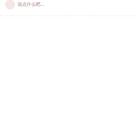
说点什么吧...
居加华人的俱佳线上社区 © 2021-2024 livecan.net
服务协议
~
隐私政策
~
站规
论坛内容来自于网络或者网友自创，如有利益侵犯或不良内容举报，请发