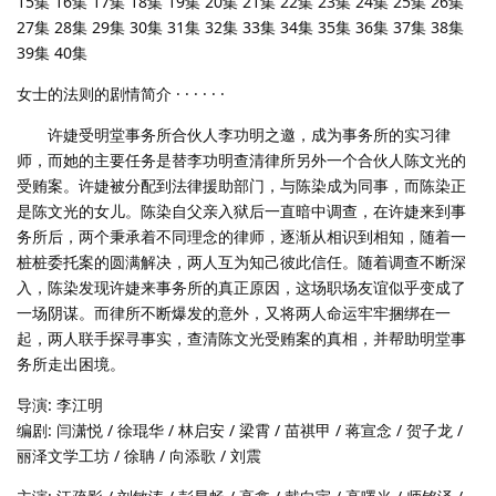
15集 16集 17集 18集 19集 20集 21集 22集 23集 24集 25集 26集
27集 28集 29集 30集 31集 32集 33集 34集 35集 36集 37集 38集
39集 40集
女士的法则的剧情简介 · · · · · ·
许婕受明堂事务所合伙人李功明之邀，成为事务所的实习律
师，而她的主要任务是替李功明查清律所另外一个合伙人陈文光的
受贿案。许婕被分配到法律援助部门，与陈染成为同事，而陈染正
是陈文光的女儿。陈染自父亲入狱后一直暗中调查，在许婕来到事
务所后，两个秉承着不同理念的律师，逐渐从相识到相知，随着一
桩桩委托案的圆满解决，两人互为知己彼此信任。随着调查不断深
入，陈染发现许婕来事务所的真正原因，这场职场友谊似乎变成了
一场阴谋。而律所不断爆发的意外，又将两人命运牢牢捆绑在一
起，两人联手探寻事实，查清陈文光受贿案的真相，并帮助明堂事
务所走出困境。
导演: 李江明
编剧: 闫潇悦 / 徐琨华 / 林启安 / 梁霄 / 苗祺甲 / 蒋宣念 / 贺子龙 /
丽泽文学工坊 / 徐聃 / 向添歌 / 刘震