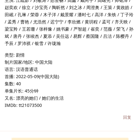
主演: 江疏影 / 刘敏涛 / 彭昱畅 / 高鑫 / 戴向宇 / 高曙光 / 师铭泽 /
赵奕欢 / 徐立 / 沙宝亮 / 陶昕然 / 刘之冰 / 周澄奥 / 王策 / 黄政皓 /
田岷 / 孔琳 / 荣蓉 / 木子洋 / 戴景耀 / 潘时七 / 高洋 / 朱铁 / 丁子玲
/ 孟秀 / 曹艳 / 尤浩然 / 迟宁宁 / 李欣燃 / 黄玥程 / 孟可 / 齐天映 /
梁宝羚 / 王若珊 / 张梓豫 / 姚书豪 / 严智超 / 崔奕 / 范薇 / 荣飞 / 孙
斌 / 唐丹 / 张竣杰 / 夏添 / 吴任远 / 易辉 / 蔡国隆 / 吕洁 / 陈樱丹 /
予辰 / 罗沛祺 / 银雪 / 许珑瀚
类型: 剧情
制片国家/地区: 中国大陆
语言: 汉语普通话
首播: 2022-05-09(中国大陆)
集数: 40
单集片长: 45分钟
又名: 漂亮的她们 / 她们的生活
IMDb: tt21073500
回复