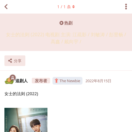
1
/
1
条
热剧
女士的法则 (2022) 电视剧 主演: 江疏影 / 刘敏涛 / 彭昱畅 /
高鑫 / 戴向宇 /
分享
追剧人
The Newbie
2022年8月15日
女士的法则 (2022)