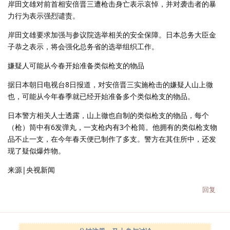
岸田文雄对前首相安倍晋三遭枪击身亡表示哀悼，并对袭击者的暴
力行为表示强烈谴责。
岸田文雄要求加强与参议院选举相关的安全保障。日本总务大臣金
子恭之表示，将会强化总务省的选举组织工作。
嫌疑人可能从今春开始准备类似枪支的物品
据日本朝日电视台8日报道，对安倍晋三实施枪击的嫌疑人山上徹
也，可能从今年春季就已经开始准备多个类似枪支的物品。
日本警方相关人士透露，山上徹也自制的类似枪支的物品，每个
（枪）筒中有6发弹丸，一支枪内有3个枪筒。他拥有的类似枪支物
品不止一支，在今年春天便已制作了多支。警方在其住所中，还发
现了疑似爆炸物。
来源|央视新闻
回复