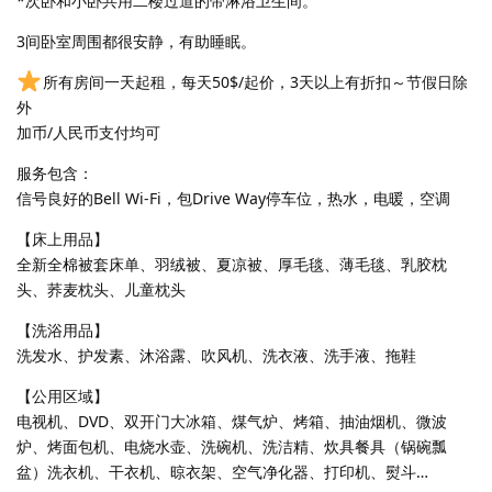
*次卧和小卧共用二楼过道的带淋浴卫生间。
3间卧室周围都很安静，有助睡眠。
所有房间一天起租，每天50$/起价，3天以上有折扣～节假日除
外​
加币/人民币支付均可​
服务包含：
信号良好的Bell Wi-Fi，包Drive Way停车位，热水，电暖，空调
【床上用品】
全新全棉被套床单、羽绒被、夏凉被、厚毛毯、薄毛毯、乳胶枕
头、荞麦枕头、儿童枕头
【洗浴用品】
洗发水、护发素、沐浴露、吹风机、洗衣液、洗手液、拖鞋
【公用区域】
电视机、DVD、双开门大冰箱、煤气炉、烤箱、抽油烟机、微波
炉、烤面包机、电烧水壶、洗碗机、洗洁精、炊具餐具（锅碗瓢
盆）洗衣机、干衣机、晾衣架、空气净化器、打印机、熨斗…