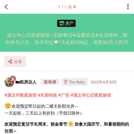
1
/
1
条
房产
渥太华心仪家庭旅馆⭐安静整洁➕温馨舒适➕生活便利，随
时拎包入住，有停车位❤️1天起租50$起，接受加币/人民币
分享
🏡租房达人
The Baby
2022年6月30日
#渥太华家庭旅馆
#长期有效
#广告
#渥太华心仪家庭旅馆
欢迎预定即日起的二楼主卧阳光房～
一天起租，三天以上️有折扣（节假日除外）
欢迎预定复活节长周末、郁金香节
加拿大国庆节、和暑假期间的
住宿～