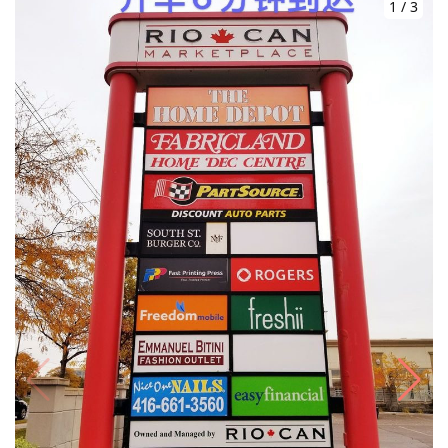
1
/
3